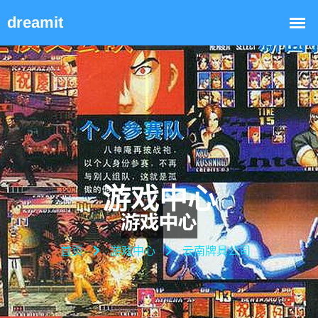
游戏中心
首页
游戏中心
云南牌具公司