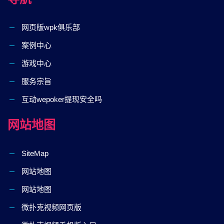
网页版wpk俱乐部
案例中心
游戏中心
服务宗旨
互动wepoker提现安全吗
网站地图
SiteMap
网站地图
网站地图
微扑克视频网页版